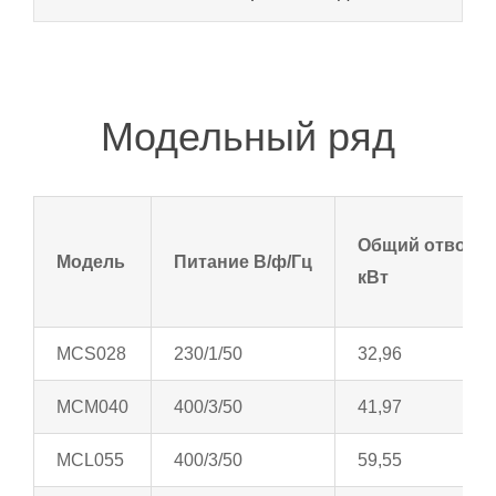
Модельный ряд
Общий отвод те
Модель
Питание В/ф/Гц
кВт
MCS028
230/1/50
32,96
MCM040
400/3/50
41,97
MCL055
400/3/50
59,55